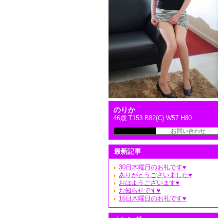
のりか
46歳 T153 B82(C) W57 H80
本日の出勤予定
お問い合わせ
最新記事
30日木曜日のお礼です♥️
ありがとうごさいました♥️
おはようございます♥️
お知らせです♥️
16日木曜日のお礼です♥️