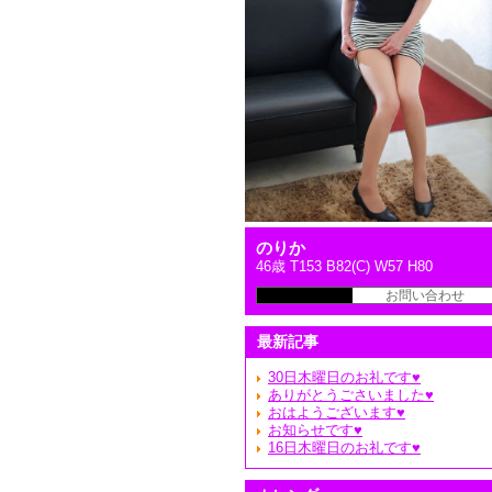
のりか
46歳 T153 B82(C) W57 H80
本日の出勤予定
お問い合わせ
最新記事
30日木曜日のお礼です♥️
ありがとうごさいました♥️
おはようございます♥️
お知らせです♥️
16日木曜日のお礼です♥️